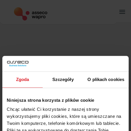
Wapro Mag – kurs podstawowy
Strona główna
Lista kursów
Podstawowy
Ski
to
con
Zasady pracy z
11
programem
Ta zawartość jest chroniona, proszę
zaloguj się
i
zapisz się
w
Zgoda
Szczegóły
O plikach cookies
kursie, aby wyświetlić tę zawartość!
Część definicyjna
22
programu
Niniejsza strona korzysta z plików cookie
Chcąc ułatwić Ci korzystanie z naszej strony
Gospodarka
10
wykorzystujemy pliki cookies, które są umieszczane na
magazynowa i
zamówienia
Twoim komputerze, telefonie komórkowym lub tablecie.
Pliki te są wykorzystywane do dostarczania Tobie