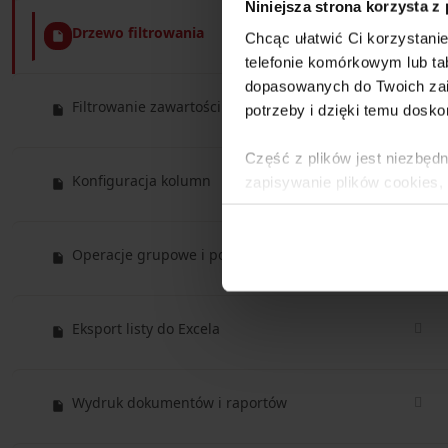
Niniejsza strona korzysta z
Drzewo filtrowania
Chcąc ułatwić Ci korzystani
telefonie komórkowym lub tab
dopasowanych do Twoich zai
Filtrowanie zawartości
potrzeby i dzięki temu dosko
Część z plików jest niezbędn
Konfiguracja kolumn
zapisywanie plików cookies,
lub po wybraniu opcji Zarzą
Polityce Prywatności
.
Operacje grupowe i pop-up menu
Dowiedz się więcej o tym, 
Eksport listy do Excela
Wydruk dokumentów i raportów