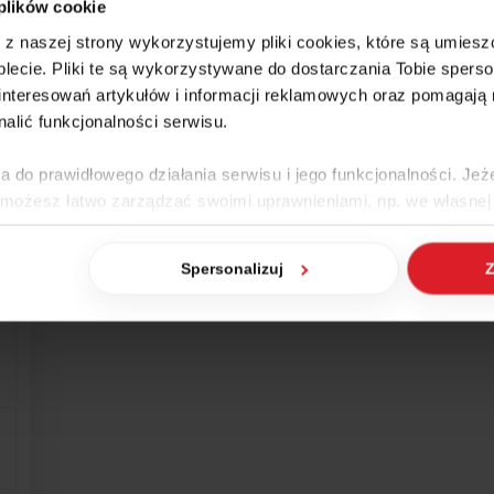
 plików cookie
e z naszej strony wykorzystujemy pliki cookies, które są umie
lecie. Pliki te są wykorzystywane do dostarczania Tobie sperso
nteresowań artykułów i informacji reklamowych oraz pomagają
nalić funkcjonalności serwisu.
a do prawidłowego działania serwisu i jego funkcjonalności. Jeż
 możesz łatwo zarządzać swoimi uprawnieniami, np. we własnej 
dzaj cookies. Szczegółowe informacje na ten temat znajdziesz w
Spersonalizuj
Z
jak Google przetwarza dane osobowe
https://business.safety.go