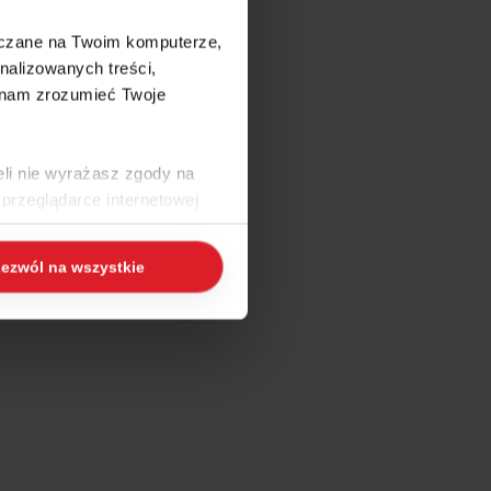
szczane na Twoim komputerze,
nalizowanych treści,
 nam zrozumieć Twoje
eli nie wyrażasz zgody na
przeglądarce internetowej
 naszej
Polityce Cookies
i
ezwól na wszystkie
ogle/privacy/
.